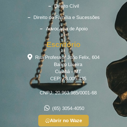
Direito Cívil
Direito de Família e Sucessões
Advocacia de Apoio
Escritório
Rua Professor João Felix, 604
Bairro Lixeira
Cuiabá - MT
CEP: 78.005-435
CNPJ: 20.963.985/0001-68
(65) 3054-4050
Abrir no Waze