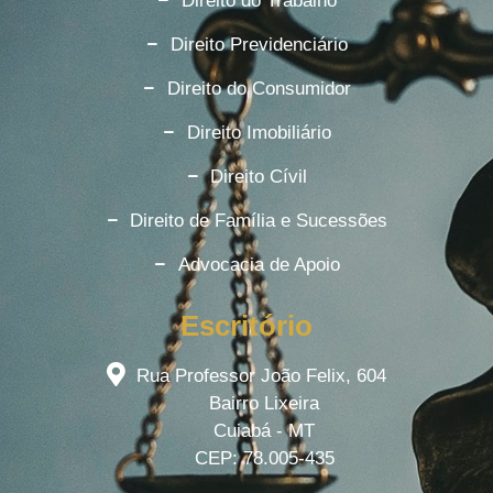
Direito do Trabalho
Direito Previdenciário
Direito do Consumidor
Direito Imobiliário
Direito Cívil
Direito de Família e Sucessões
Advocacia de Apoio
Escritório
Rua Professor João Felix, 604
Bairro Lixeira
Cuiabá - MT
CEP: 78.005-435