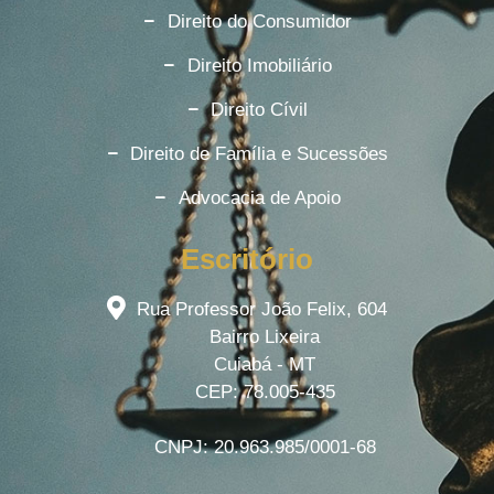
Direito do Consumidor
Direito Imobiliário
Direito Cívil
Direito de Família e Sucessões
Advocacia de Apoio
Escritório
Rua Professor João Felix, 604
Bairro Lixeira
Cuiabá - MT
CEP: 78.005-435
CNPJ: 20.963.985/0001-68